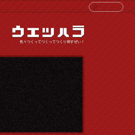
検
索
色々つくってつくってつくり倒すぜい！