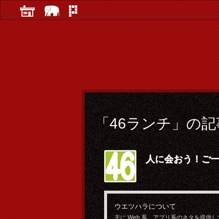
「
46ランチ
」の記
人に会おう！ご一
ウエツハラについて
主に Web 系、アプリ系のネタを提