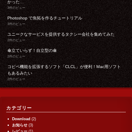
かった…
3件のビュー
Photoshop で魚拓を作るチュートリアル
3件のビュー
ユニークなサービスを提供するタクシー会社を集めてみた
2件のビュー
傘立ていらず！自立型の傘
2件のビュー
コピペ機能を拡張するソフト「CLCL」が便利！Mac用ソフト
もあるみたい
2件のビュー
カテゴリー
Download
(2)
お知らせ
(3)
レビュー
(1)