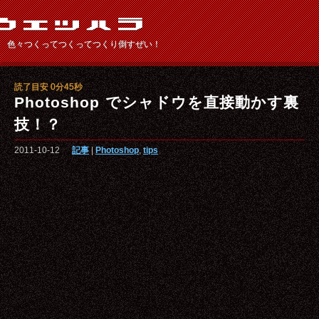
色々つくってつくってつくり倒すぜい！
読了目安 0分45秒
Photoshop でシャドウを直接動かす裏
技！？
2011-10-12
記事
|
Photoshop
,
tips