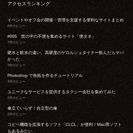
アクセスランキング
イベントやオフ会の開催・管理を支援する便利なサイトまとめ
8件のビュー
#005 世の中の不便を集めるサイト「便タネ」
7件のビュー
硬水と軟水の違い。高硬度のゲロルシュタイナー飲んだらヤバ
かった…
3件のビュー
Photoshop で魚拓を作るチュートリアル
3件のビュー
ユニークなサービスを提供するタクシー会社を集めてみた
2件のビュー
傘立ていらず！自立型の傘
2件のビュー
コピペ機能を拡張するソフト「CLCL」が便利！Mac用ソフト
もあるみたい