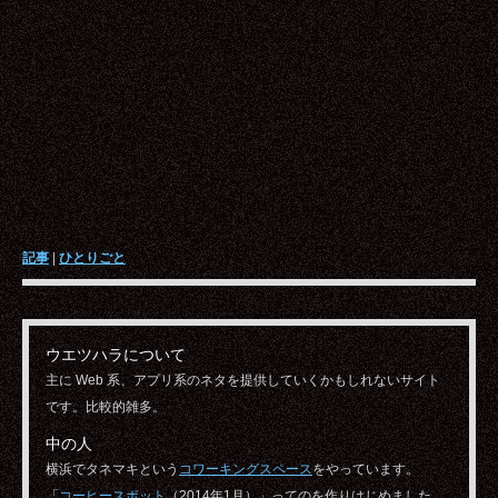
記事
|
ひとりごと
ウエツハラについて
主に Web 系、アプリ系のネタを提供していくかもしれないサイト
です。比較的雑多。
中の人
横浜でタネマキという
コワーキングスペース
をやっています。
「
コーヒースポット
（2014年1月）」ってのを作りはじめました。