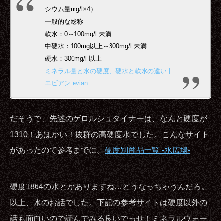
シウム量mg/l×4）
一般的な総称
軟水：0～100mg/l 未満
中硬水：100mg以上～300mg/l 未満
硬水：300mg/l 以上
ミネラル量と水の硬度、硬水と軟水の違い |
エビアン evian
だそうで、先述のゲロルシュタイナーは、なんと硬度が
1310！あほかい！抜群の高硬度水でした。こんなサイト
があったので参考までに。
硬度別商品一覧 -水広場-
硬度1864の水とかありますね…どうなっちゃうんだろ。
以上、水のお話でした。下記の参考サイトは硬度以外の
話も面白いので読んでみる良いでっせ！ミネラルウォー