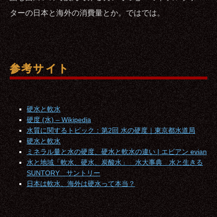
ターの日本と海外の消費量とか。ではでは。
参考サイト
硬水と軟水
硬度 (水) – Wikipedia
水質に関するトピック：第2回 水の硬度｜東京都水道局
硬水と軟水
ミネラル量と水の硬度、硬水と軟水の違い | エビアン evian
水と地域「軟水、硬水、炭酸水」 水大事典 水と生きる
SUNTORY サントリー
日本は軟水、海外は硬水って本当？