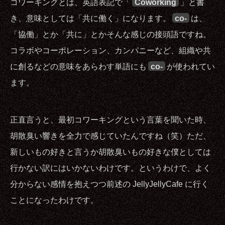
コワーキングとは、英語表記で「
Coworking
」と書
き、意味としては「共に働く」になります。
co-
は、
「協働」とか「共に」とかそんな感じの接頭語ですね。
コラボやコーポレーション、カンパニーなど、組織や共
に創るなどの意味をあらわす単語にも
co-
が使われてい
ます。
正直言うと、最初コワーキングという言葉を聞いた時、
胡散臭い響きを全力で感じていたんですね（笑）ただ、
新しいもの好きと言うか胡散臭いもの好きな僕としては
行かない訳にはいかないわけです。というわけで、よく
分からない感情を抱えつつ前述の JellyJellyCafe に行く
ことになったわけです。