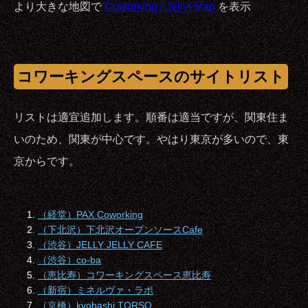
より大きな地図で
Coworking / Jelly! Map
を表示
コワーキングスペースのサイトリスト
リストは適宜追加します。順番は適当ですが、関東住ま
いのため、関東が中心です。やはり東京が多いので、東
京からです。
（経堂）PAX Coworking
（下北沢）下北沢オープンソースCafe
（渋谷）JELLY JELLY CAFE
（渋谷）co-ba
（恵比寿）コワーキングスペース恵比寿
（新宿）ミネルヴァ・ラボ
（京橋）kyobashi TORSO