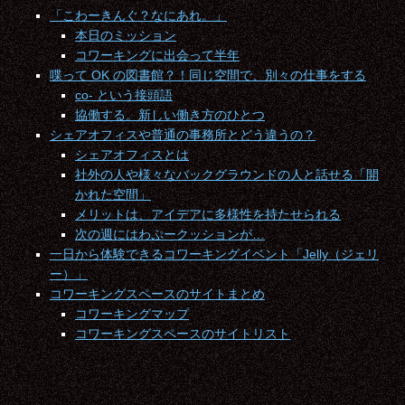
「こわーきんぐ？なにあれ。」
本日のミッション
コワーキングに出会って半年
喋って OK の図書館？！同じ空間で、別々の仕事をする
co- という接頭語
協働する。新しい働き方のひとつ
シェアオフィスや普通の事務所とどう違うの？
シェアオフィスとは
社外の人や様々なバックグラウンドの人と話せる「開
かれた空間」
メリットは、アイデアに多様性を持たせられる
次の週にはわぷークッションが…
一日から体験できるコワーキングイベント「Jelly（ジェリ
ー）」
コワーキングスペースのサイトまとめ
コワーキングマップ
コワーキングスペースのサイトリスト