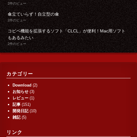
2件のビュー
傘立ていらず！自立型の傘
2件のビュー
コピペ機能を拡張するソフト「CLCL」が便利！Mac用ソフト
もあるみたい
2件のビュー
カテゴリー
Download
(2)
お知らせ
(3)
レビュー
(1)
記事
(151)
開発日記
(10)
雑記
(5)
リンク