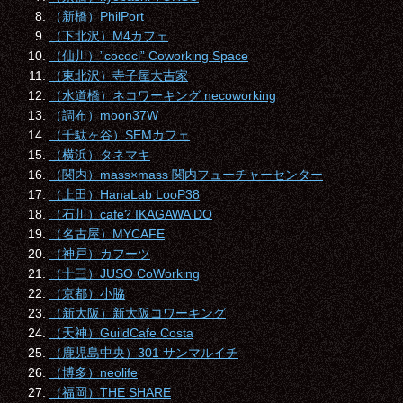
（新橋）PhilPort
（下北沢）M4カフェ
（仙川）”cococi” Coworking Space
（東北沢）寺子屋大吉家
（水道橋）ネコワーキング necoworking
（調布）moon37W
（千駄ヶ谷）SEMカフェ
（横浜）タネマキ
（関内）mass×mass 関内フューチャーセンター
（上田）HanaLab LooP38
（石川）cafe? IKAGAWA DO
（名古屋）MYCAFE
（神戸）カフーツ
（十三）JUSO CoWorking
（京都）小脇
（新大阪）新大阪コワーキング
（天神）GuildCafe Costa
（鹿児島中央）301 サンマルイチ
（博多）neolife
（福岡）THE SHARE