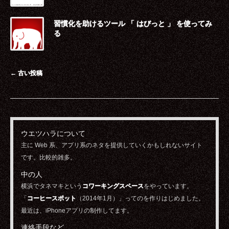
習慣化を助けるツール 「 はびっと 」 を使ってみ
る
投稿ナビゲーション
←
古い投稿
ウエツハラについて
主に Web 系、アプリ系のネタを提供していくかもしれないサイト
です。比較的雑多。
中の人
横浜でタネマキという
コワーキングスペース
をやっています。
「
コーヒースポット
（2014年1月）」ってのを作りはじめました。
最近は、iPhoneアプリの制作してます。
連絡手段など