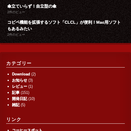
傘立ていらず！自立型の傘
2件のビュー
コピペ機能を拡張するソフト「CLCL」が便利！Mac用ソフト
もあるみたい
2件のビュー
カテゴリー
Download
(2)
お知らせ
(3)
レビュー
(1)
記事
(151)
開発日記
(10)
雑記
(5)
リンク
コーヒースポット